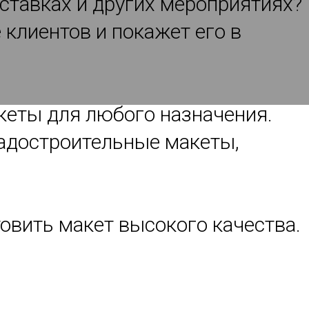
ыставках и других мероприятиях?
клиентов и покажет его в
кеты для любого назначения.
адостроительные макеты,
СТЕРСКОЙ
овить макет высокого качества.